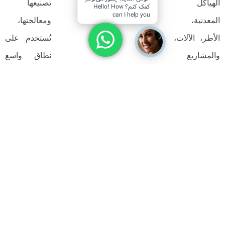
تصنيعها
کمک کنم؟ Hello! How
can I help you
ومعالجتها،
تُستخدم على
نطاق واسع
في المشاريع
الإنشائية،
الصناعية،
دستیار هوشمند
إنشاء الهياكل
المعدنية،
التأطير،
والمعدات
المختلفة.
يمكن أن يُعزز