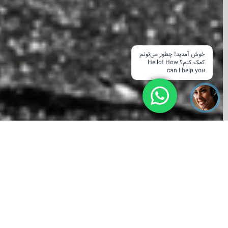
خوش آمدید! چطور می‌تونم
کمک کنم؟ Hello! How
can I help you
دستیار هوشمند