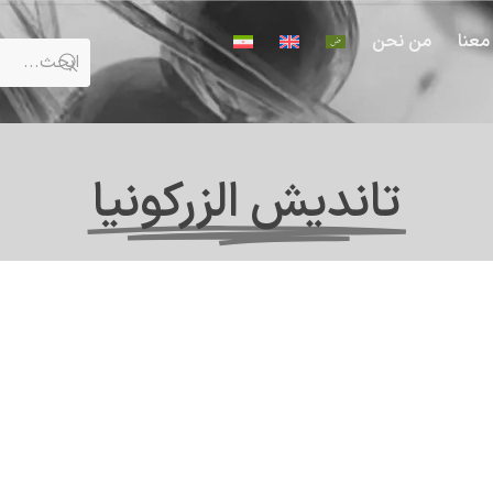
معنا
من نحن
تانديش الزركونيا