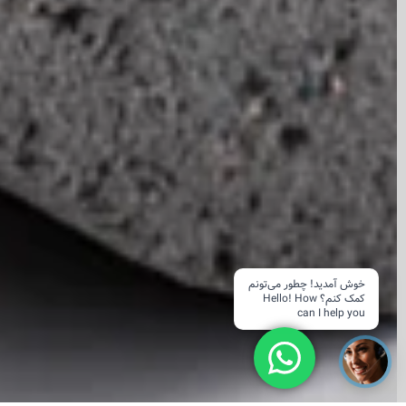
خوش آمدید! چطور می‌تونم
کمک کنم؟ Hello! How
can I help you