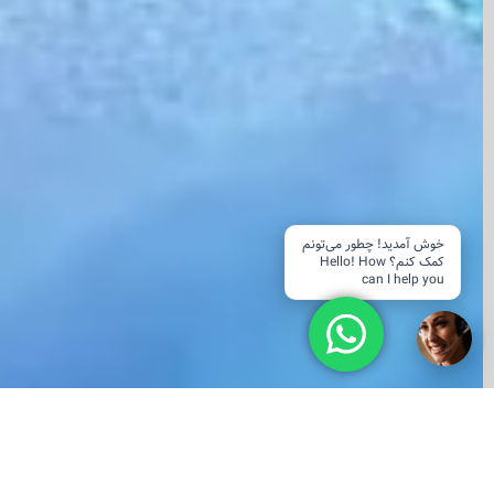
خوش آمدید! چطور می‌تونم
کمک کنم؟ Hello! How
can I help you
دستیار هوشمند