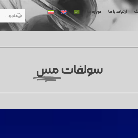
گ
ارتباط با ما
درباره ما
سولفات
مس