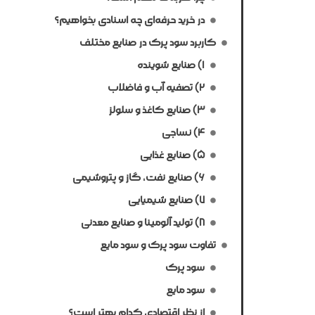
در خرید حرفه‌ای چه اسنادی بخواهیم؟
کاربرد سود پرک در صنایع مختلف
۱) صنایع شوینده
۲) تصفیه آب و فاضلاب
۳) صنایع کاغذ و سلولز
۴) نساجی
۵) صنایع غذایی
۶) صنایع نفت، گاز و پتروشیمی
۷) صنایع شیمیایی
۸) تولید آلومینا و صنایع معدنی
تفاوت سود پرک و سود مایع
سود پرک
سود مایع
از نظر اقتصادی کدام بهتر است؟