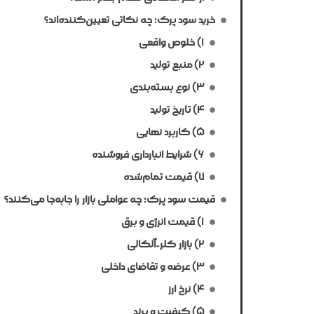
خرید سود پرک؛ چه نکاتی تعیین‌کننده‌اند؟
۱) خلوص واقعی
۲) منبع تولید
۳) نوع بسته‌بندی
۴) تاریخ تولید
۵) کاربرد نهایی
۶) شرایط انبارداری فروشنده
۷) قیمت تمام‌شده
قیمت سود پرک؛ چه عواملی بازار را جابه‌جا می‌کنند؟
۱) قیمت انرژی و برق
۲) بازار کلر-آلکالی
۳) عرضه و تقاضای داخلی
۴) نرخ ارز
۵) کیفیت و برند